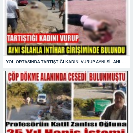
YOL ORTASINDA TARTIŞTIĞI KADINI VURUP AYNI SİLAHLA İNTİHAR GİRİŞİMİNDE BULUNDU