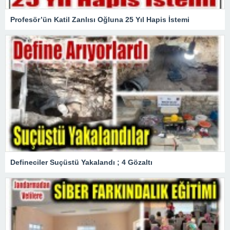
Profesör’ün Katil Zanlısı Oğluna 25 Yıl Hapis İstemi
Defineciler Suçüstü Yakalandı ; 4 Gözaltı