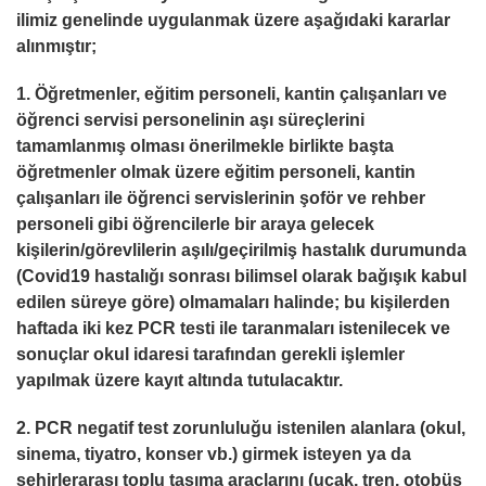
ilimiz genelinde uygulanmak üzere aşağıdaki kararlar
alınmıştır;
1. Öğretmenler, eğitim personeli, kantin çalışanları ve
öğrenci servisi personelinin aşı süreçlerini
tamamlanmış olması önerilmekle birlikte başta
öğretmenler olmak üzere eğitim personeli, kantin
çalışanları ile öğrenci servislerinin şoför ve rehber
personeli gibi öğrencilerle bir araya gelecek
kişilerin/görevlilerin aşılı/geçirilmiş hastalık durumunda
(Covid­19 hastalığı sonrası bilimsel olarak bağışık kabul
edilen süreye göre) olmamaları halinde; bu kişilerden
haftada iki kez PCR testi ile taranmaları istenilecek ve
sonuçlar okul idaresi tarafından gerekli işlemler
yapılmak üzere kayıt altında tutulacaktır.
2. PCR negatif test zorunluluğu istenilen alanlara (okul,
sinema, tiyatro, konser vb.) girmek isteyen ya da
şehirlerarası toplu taşıma araçlarını (uçak, tren, otobüs