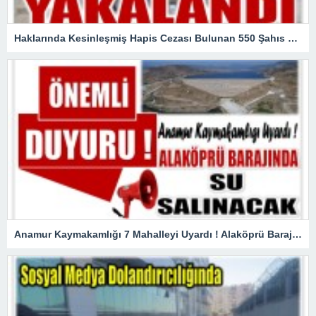
Haklarında Kesinleşmiş Hapis Cezası Bulunan 550 Şahıs Yakalandı
Anamur Kaymakamlığı 7 Mahalleyi Uyardı ! Alaköprü Barajından Su Salınacak