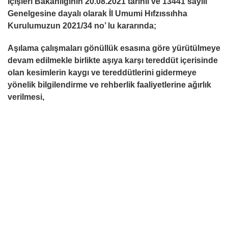
İçişleri Bakanlığının 20.08.2021 tarihli ve 13441 sayılı
Genelgesine dayalı olarak İl Umumi Hıfzıssıhha
Kurulumuzun 2021/34 no’ lu kararında; ­
Aşılama çalışmaları gönüllük esasına göre yürütülmeye
devam edilmekle birlikte aşıya karşı tereddüt içerisinde
olan kesimlerin kaygı ve tereddütlerini gidermeye
yönelik bilgilendirme ve rehberlik faaliyetlerine ağırlık
verilmesi,