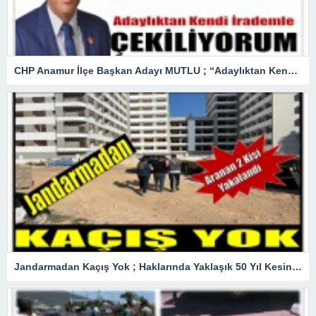
CHP Anamur İlçe Başkan Adayı MUTLU ; “Adaylıktan Kendi İradem ile Çekiliyorum”
Jandarmadan Kaçış Yok ; Haklarında Yaklaşık 50 Yıl Kesinleşmiş Hapis Cezası Bulunan Şüpheliler Yakalandı