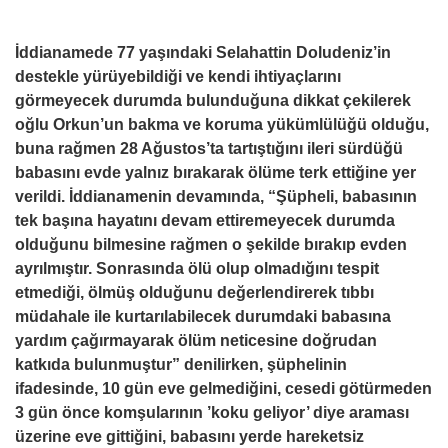
İddianamede 77 yaşındaki Selahattin Doludeniz’in
destekle yürüyebildiği ve kendi ihtiyaçlarını
görmeyecek durumda bulunduğuna dikkat çekilerek
oğlu Orkun’un bakma ve koruma yükümlülüğü olduğu,
buna rağmen 28 Ağustos’ta tartıştığını ileri sürdüğü
babasını evde yalnız bırakarak ölüme terk ettiğine yer
verildi. İddianamenin devamında, “Şüpheli, babasının
tek başına hayatını devam ettiremeyecek durumda
olduğunu bilmesine rağmen o şekilde bırakıp evden
ayrılmıştır. Sonrasında ölü olup olmadığını tespit
etmediği, ölmüş olduğunu değerlendirerek tıbbı
müdahale ile kurtarılabilecek durumdaki babasına
yardım çağırmayarak ölüm neticesine doğrudan
katkıda bulunmuştur” denilirken, şüphelinin
ifadesinde, 10 gün eve gelmediğini, cesedi götürmeden
3 gün önce komşularının ’koku geliyor’ diye araması
üzerine eve gittiğini, babasını yerde hareketsiz