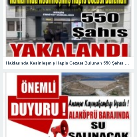
Haklarında Kesinleşmiş Hapis Cezası Bulunan 550 Şahıs Yakalandı