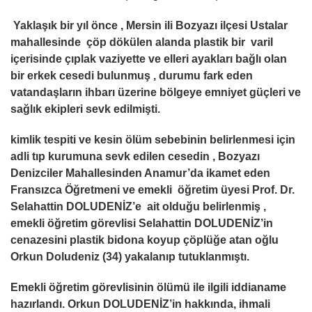
Yaklaşık bir yıl önce , Mersin ili Bozyazı ilçesi Ustalar
mahallesinde çöp dökülen alanda plastik bir varil
içerisinde çıplak vaziyette ve elleri ayakları bağlı olan
bir erkek cesedi bulunmuş , durumu fark eden
vatandaşların ihbarı üzerine bölgeye emniyet güçleri ve
sağlık ekipleri sevk edilmişti.
kimlik tespiti ve kesin ölüm sebebinin belirlenmesi için
adli tıp kurumuna sevk edilen cesedin , Bozyazı
Denizciler Mahallesinden Anamur’da ikamet eden
Fransızca Öğretmeni
ve emekli ö
ğ
retim üyesi Prof. Dr.
Selahattin DOLUDEN
İZ’e ait olduğu belirlenmiş
,
emekli öğretim görevlisi Selahattin DOLUDENİZ’in
cenazesini plastik bidona koyup çöplüğe atan oğlu
Orkun Doludeniz (34) yakalanıp tutuklanmıştı.
Emekli öğretim görevlisinin ölümü ile ilgili iddianame
hazırlandı. Orkun DOLUDENİZ’in hakkında, ihmali