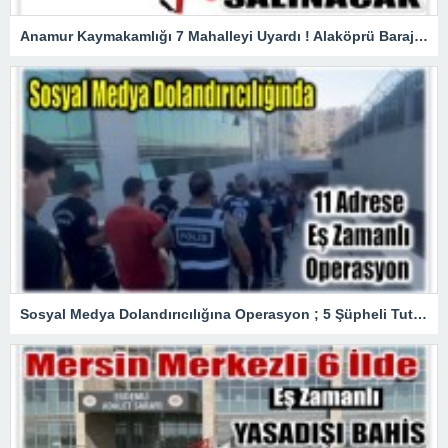
Anamur Kaymakamlığı 7 Mahalleyi Uyardı ! Alaköprü Barajından Su Salınacak
Sosyal Medya Dolandırıcılığına Operasyon ; 5 Şüpheli Tutuklandı