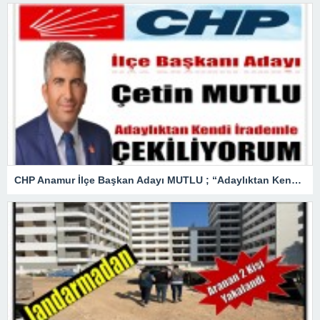
CHP Anamur İlçe Başkan Adayı MUTLU ; “Adaylıktan Kendi İradem ile Çekiliyorum”