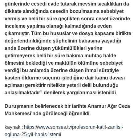
günlerinde cesedi evde tutarak mevsim sıcaklıkları da
dikkate alındığında cesedin bozulmasına sebebiyet
vermiş ve belli bir süre geçtikten sonra ceset üzerinde
inceleme yapılma olanağı kalmadığında evden
çıkarmıştır. Tüm bu hususlar ve dosya kapsamı birlikte
değerlendirildiğinde şüphelinin babasına yaşadığı
anda üzerine düşen yükümlülükleri yerine
getirmeyerek belli bir süre bakıma muhtaç halde
ölmesini beklediği ve maktülün ölümüne sebebiyet
verdiği bu anlamda üzerine düşen ihmal süratiyle
kasten öldürme suçunu işlediğine dair kamu davası
açılması gerektirir nitelikte yeterli delil bulunduğu
anlaşılmaktadır” denilerek yargılanması istenildi.
Duruşmanın belirlenecek bir tarihte Anamur Ağır Ceza
Mahkemesi’nde görüleceği öğrenildi.
kaynak :
https://www.sonses.tv/profesorun-katil-zanlisi-
ogluna-25-yil-hapis-istemi