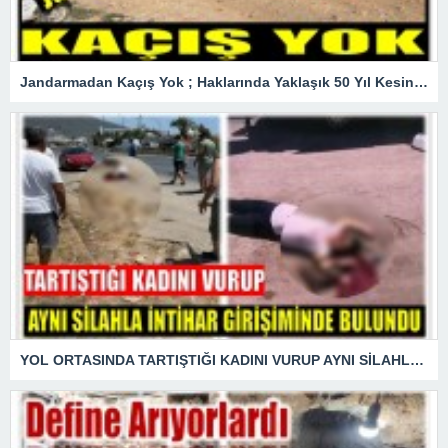
Jandarmadan Kaçış Yok ; Haklarında Yaklaşık 50 Yıl Kesinleşmiş Hapis Cezası Bulunan Şüpheliler Yakalandı
YOL ORTASINDA TARTIŞTIĞI KADINI VURUP AYNI SİLAHLA İNTİHAR GİRİŞİMİNDE BULUNDU