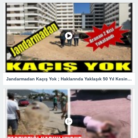
Jandarmadan Kaçış Yok ; Haklarında Yaklaşık 50 Yıl Kesinleşmiş Hapis Cezası Bulunan Şüpheliler Yakalandı