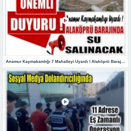
Anamur Kaymakamlığı 7 Mahalleyi Uyardı ! Alaköprü Barajından Su Salınacak