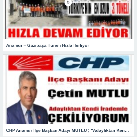
Anamur – Gazipaşa Tüneli Hızla İlerliyor
CHP Anamur İlçe Başkan Adayı MUTLU ; “Adaylıktan Kendi İradem ile Çekiliyorum”