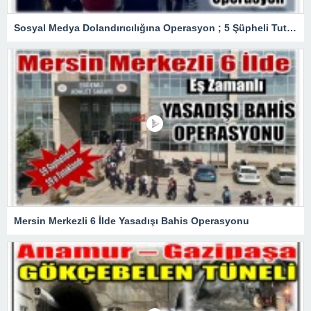
Sosyal Medya Dolandırıcılığına Operasyon ; 5 Şüpheli Tutuklandı
Mersin Merkezli 6 İlde Yasadışı Bahis Operasyonu