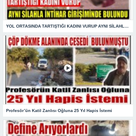
YOL ORTASINDA TARTIŞTIĞI KADINI VURUP AYNI SİLAHLA İNTİHAR GİRİŞİMİNDE BULUNDU
Profesör’ün Katil Zanlısı Oğluna 25 Yıl Hapis İstemi